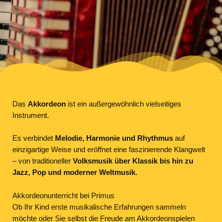
Das
Akkordeon
ist ein außergewöhnlich vielseitiges
Instrument.
Es verbindet
Melodie, Harmonie und Rhythmus
auf
einzigartige Weise und eröffnet eine faszinierende Klangwelt
– von traditioneller
Volksmusik über Klassik bis hin zu
Jazz, Pop und moderner Weltmusik.
Akkordeonunterricht bei Primus
Ob Ihr Kind erste musikalische Erfahrungen sammeln
möchte oder Sie selbst die Freude am Akkordeonspielen