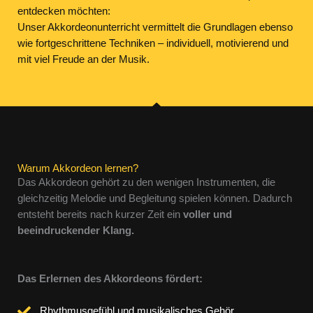
entdecken möchten:
Unser Akkordeonunterricht vermittelt die Grundlagen ebenso
wie fortgeschrittene Techniken – individuell, motivierend und
mit viel Freude an der Musik.
Warum Akkordeon lernen?
Das Akkordeon gehört zu den wenigen Instrumenten, die
gleichzeitig Melodie und Begleitung spielen können. Dadurch
entsteht bereits nach kurzer Zeit ein
voller und
beeindruckender Klang.
Das Erlernen des Akkordeons fördert:
Rhythmusgefühl und musikalisches Gehör