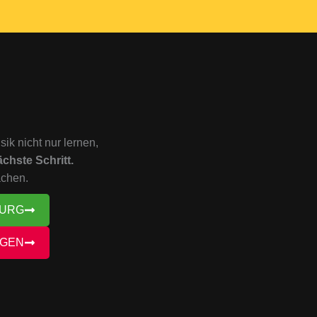
k nicht nur lernen,
chste Schritt.
achen.
BURG
NGEN